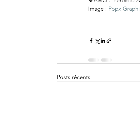
🔹AMO :  Feroleto
Image : 
Popx Graphi
Posts récents