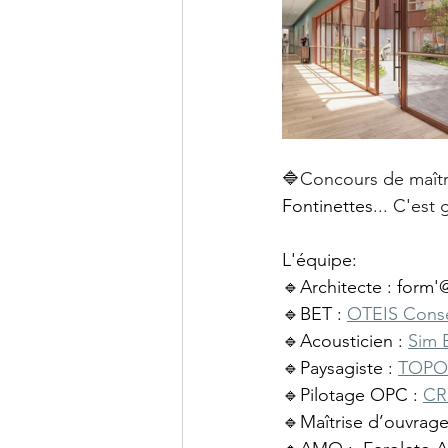
🔷
Concours de maîtr
Fontinettes
... C'est
L'équipe:
🔹Architecte : form'
🔹BET : 
OTEIS Conse
🔹Acousticien : 
Sim 
🔹Paysagiste : 
TOPOS
🔹Pilotage OPC : 
CR
🔹Maîtrise d’ouvrage