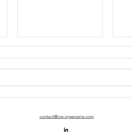
Construction de 33
logements locatifs sociaux
à Dunkerque
🔷Réception des 33 logements
locatifs rue Saint-Charles à
Dunkerque 🔹Maitrise d’ouvrage :
SIA Habitat 🔹Architecte :
Debrock agence...
Requ
l'an
muni
spo
contact@cre-ingenierie.com