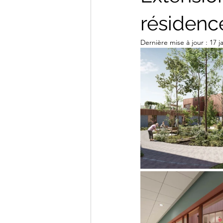
résidenc
Dernière mise à jour :
17 j