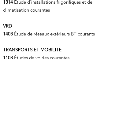
1314
Étude d’installations frigorifiques et de
climatisation courantes
VRD
1403
Étude de réseaux extérieurs BT courants
TRANSPORTS ET MOBILITE
1103
Études de voiries courantes
PERFORMANCE ENERGETIQUE
1911
Audit énergétique “maisons
individuelles”
1905
Audit énergétique des bâtiments
(tertiaires et/ou habitations collectives)
LISTE DES QUALIFICATIONS OPQIBI AVEC
MENTION "RGE"